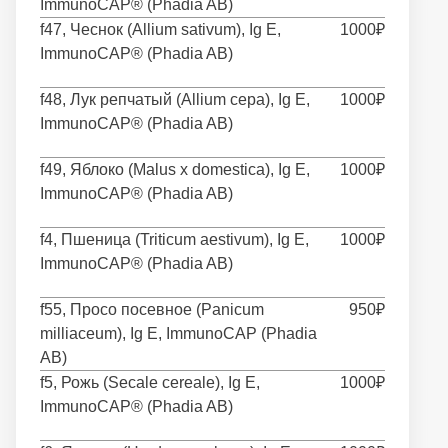
ImmunoCAP® (Phadia AB)
f47, Чеснок (Allium sativum), Ig E,
1000₽
ImmunoCAP® (Phadia AB)
f48, Лук репчатый (Allium cepa), Ig E,
1000₽
ImmunoCAP® (Phadia AB)
f49, Яблоко (Malus x domestica), Ig E,
1000₽
ImmunoCAP® (Phadia AB)
f4, Пшеница (Triticum aestivum), Ig E,
1000₽
ImmunoCAP® (Phadia AB)
f55, Просо посевное (Panicum
950₽
milliaceum), Ig E, ImmunoCAP (Phadia
AB)
f5, Рожь (Secale cereale), Ig E,
1000₽
ImmunoCAP® (Phadia AB)