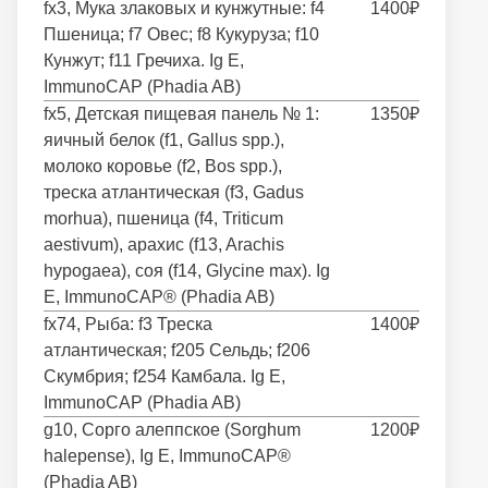
fx3, Мука злаковых и кунжутные: f4
1400₽
Пшеница; f7 Овес; f8 Кукуруза; f10
Кунжут; f11 Гречиха. Ig E,
ImmunoCAP (Phadia AB)
fx5, Детская пищевая панель № 1:
1350₽
яичный белок (f1, Gallus spp.),
молоко коровье (f2, Bos spp.),
треска атлантическая (f3, Gadus
morhua), пшеница (f4, Triticum
aestivum), арахис (f13, Arachis
hypogaea), соя (f14, Glycine max). Ig
E, ImmunoCAP® (Phadia AB)
fx74, Рыба: f3 Треска
1400₽
атлантическая; f205 Сельдь; f206
Скумбрия; f254 Камбала. Ig E,
ImmunoCAP (Phadia AB)
g10, Сорго алеппское (Sorghum
1200₽
halepense), Ig E, ImmunoCAP®
(Phadia AB)