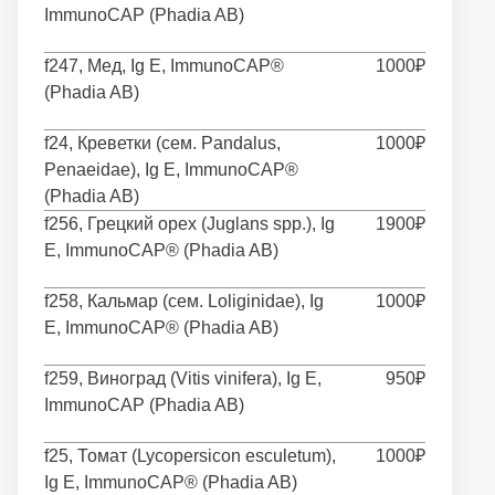
ImmunoCAP (Phadia AB)
f247, Мед, Ig E, ImmunoCAP®
1000₽
(Phadia AB)
f24, Креветки (сем. Pandalus,
1000₽
Penaeidae), Ig E, ImmunoCAP®
(Phadia AB)
f256, Грецкий орех (Juglans spp.), Ig
1900₽
E, ImmunoCAP® (Phadia AB)
f258, Кальмар (сем. Loliginidae), Ig
1000₽
E, ImmunoCAP® (Phadia AB)
f259, Виноград (Vitis vinifera), Ig E,
950₽
ImmunoCAP (Phadia AB)
f25, Томат (Lycopersicon esculеtum),
1000₽
Ig E, ImmunoCAP® (Phadia AB)