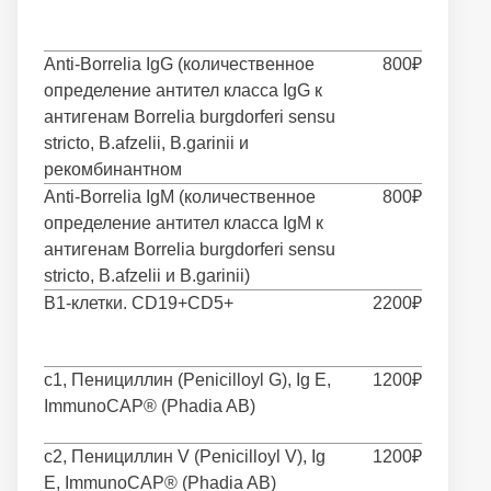
Anti-Borrelia IgG (количественное
800₽
определение антител класса IgG к
антигенам Borrelia burgdorferi sensu
stricto, B.afzelii, B.garinii и
рекомбинантном
Anti-Borrelia IgM (количественное
800₽
определение антител класса IgM к
антигенам Borrelia burgdorferi sensu
stricto, B.afzelii и B.garinii)
B1-клетки. CD19+CD5+
2200₽
c1, Пенициллин (Penicilloyl G), Ig E,
1200₽
ImmunoCAP® (Phadia AB)
c2, Пенициллин V (Penicilloyl V), Ig
1200₽
E, ImmunoCAP® (Phadia AB)