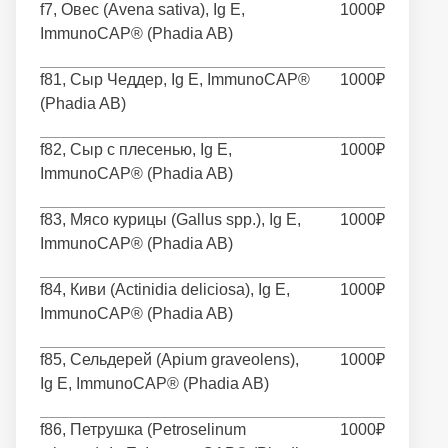
f7, Овес (Avena sativa), Ig E,
1000₽
ImmunoCAP® (Phadia AB)
f81, Сыр Чеддер, Ig E, ImmunoCAP®
1000₽
(Phadia AB)
f82, Сыр с плесенью, Ig E,
1000₽
ImmunoCAP® (Phadia AB)
f83, Мясо курицы (Gallus spp.), Ig E,
1000₽
ImmunoCAP® (Phadia AB)
f84, Киви (Actinidia deliciosa), Ig E,
1000₽
ImmunoCAP® (Phadia AB)
f85, Сельдерей (Apium graveolens),
1000₽
Ig E, ImmunoCAP® (Phadia AB)
f86, Петрушка (Petroselinum
1000₽