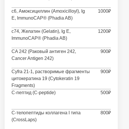
c6, Амоксициллин (Amoxicilloyl), Ig
1000₽
E, ImmunoCAP® (Phadia AB)
c74, Желатин (Gelatin), Ig E,
1200₽
ImmunoCAP® (Phadia AB)
CA 242 (Раковый антиген 242,
900₽
Cancer Antigen 242)
Cyfra 21-1, растворимые фрагменты
900₽
цитокератина 19 (Cytokeratin 19
Fragments)
C-пептид (C-peptide)
500₽
C-телопептиды коллагена I типа
800₽
(CrossLaps)