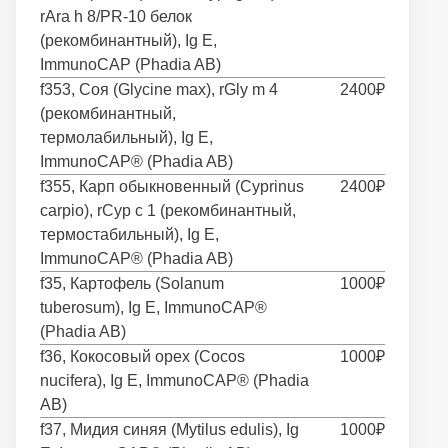
rAra h 8/PR-10 белок
(рекомбинантный), Ig E,
ImmunoCAP (Phadia AB)
f353, Соя (Glycine max), rGly m 4
2400₽
(рекомбинантный,
термолабильный), Ig E,
ImmunoCAP® (Phadia AB)
f355, Карп обыкновенный (Cyprinus
2400₽
carpio), rCyp c 1 (рекомбинантный,
термостабильный), Ig E,
ImmunoCAP® (Phadia AB)
f35, Картофель (Solanum
1000₽
tuberosum), Ig E, ImmunoCAP®
(Phadia AB)
f36, Кокосовый орех (Cocos
1000₽
nucifera), Ig E, ImmunoCAP® (Phadia
AB)
f37, Мидия синяя (Mytilus edulis), Ig
1000₽