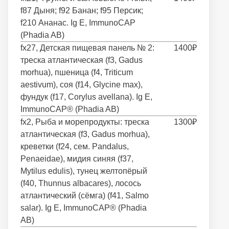
f87 Дыня; f92 Банан; f95 Персик;
f210 Ананас. Ig E, ImmunoCAP
(Phadia AB)
fx27, Детская пищевая панель № 2:
1400₽
треска атлантическая (f3, Gadus
morhua), пшеница (f4, Triticum
aestivum), соя (f14, Glycine max),
фундук (f17, Corylus avellana). Ig E,
ImmunoCAP® (Phadia AB)
fx2, Рыба и морепродукты: треска
1300₽
атлантическая (f3, Gadus morhua),
креветки (f24, сем. Pandalus,
Penaeidae), мидия синяя (f37,
Mytilus edulis), тунец желтопёрый
(f40, Thunnus albacares), лосось
атлантический (сёмга) (f41, Salmo
salar). Ig E, ImmunoCAP® (Phadia
AB)