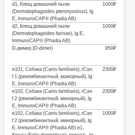
d1, Клещ домашней пыли
1000₽
(Dermatophagoides pteronyssinus), Ig
E, ImmunoCAP® (Phadia AB)
d2, Клещ домашней пыли
1000₽
(Dermatophagoides farinae), Ig E,
ImmunoCAP® (Phadia AB)
D-димер (D-dimer)
950₽
e101, Собака (Canis familiaris), rCan
2300₽
f 1 (рекомбинантный, мажорный), Ig
E, ImmunoCAP® (Phadia AB)
e102, Собака (Canis familiaris), rCan
2300₽
f 2 (рекомбинантный, минорный), Ig
E, ImmunoCAP® (Phadia AB)
e102, Собака (Canis familiaris), rCan
1000₽
f 2 (рекомбинантный, минорный), Ig
E, ImmunoCAP® (Phadia AB) e1,
Кошка (Felis domesticus), перхоть, Ig