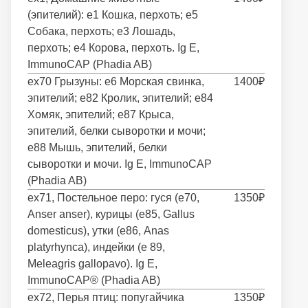
(эпителий): e1 Кошка, перхоть; e5
Собака, перхоть; e3 Лошадь,
перхоть; е4 Корова, перхоть. Ig E,
ImmunoCAP (Phadia AB)
ex70 Грызуны: e6 Морская свинка,
1400₽
эпителий; e82 Кролик, эпителий; e84
Хомяк, эпителий; e87 Крыса,
эпителий, белки сыворотки и мочи;
e88 Мышь, эпителий, белки
сыворотки и мочи. Ig E, ImmunoCAP
(Phadia AB)
ex71, Постельное перо: гуся (e70,
1350₽
Anser anser), курицы (е85, Gallus
domesticus), утки (е86, Anas
platyrhynca), индейки (е 89,
Meleagris gallopavo). Ig E,
ImmunoCAP® (Phadia AB)
ex72, Перья птиц: попугайчика
1350₽