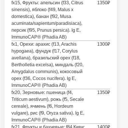
fx15, Фрукты: апельсин (f33, Citrus
1350₽
sinensis), яблоко (f49, Malus x
domestica), банан (f92, Musa
acuminata/sapientum/paradisiaca),
персик (f95, Prunus persica). Ig E,
ImmunoCAP® (Phadia AB)
fx1, Орехи: арахис (f13, Arachis
1300₽
hypogaea), фундук (f17, Corylus
avellana), бразильский орех (f18,
Bertholletia excelsa), миндаль (f20,
Amygdalus communis), кокосовый
орех (f36, Cocos nucifera). Ig E,
ImmunoCAP® (Phadia AB)
fx20, Зерновые: пшеница (f4,
1350₽
Triticum aestivum), рожь (f5, Secale
cereale), ячмень (f6, Hordeum
vulgare), рис (f9, Oryza sativa). Ig E,
ImmunoCAP® (Phadia AB)
fx21, Фрукты и бахчевые: f84 Киви;
1400₽