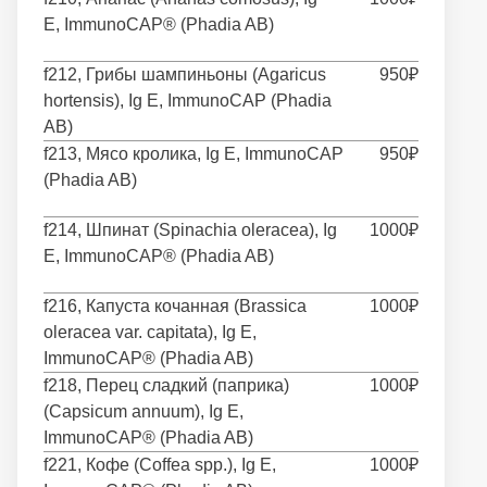
E, ImmunoCAP® (Phadia AB)
f212, Грибы шампиньоны (Agaricus
950₽
hortensis), Ig E, ImmunoCAP (Phadia
AB)
f213, Мясо кролика, Ig E, ImmunoCAP
950₽
(Phadia AB)
f214, Шпинат (Spinachia oleracea), Ig
1000₽
E, ImmunoCAP® (Phadia AB)
f216, Капуста кочанная (Brassica
1000₽
oleracea var. capitata), Ig E,
ImmunoCAP® (Phadia AB)
f218, Перец сладкий (паприка)
1000₽
(Capsicum annuum), Ig E,
ImmunoCAP® (Phadia AB)
f221, Кофе (Coffea spp.), Ig E,
1000₽