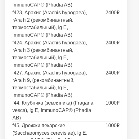
ImmunoCAP® (Phadia AB)
f423, Арахис (Arachis hypogaea),
2400₽
rAra h 2 (рекомбинантный,
термостабильный), Ig E,
ImmunoCAP® (Phadia AB)
f424, Арахис (Arachis hypogaea),
2400₽
rAra h 3 (рекомбинантный,
термостабильный), Ig E,
ImmunoCAP® (Phadia AB)
f427, Арахис (Arachis hypogaea),
2400₽
rAra h 9, (рекомбинантный,
термостабильный), Ig E,
ImmunoCAP® (Phadia AB)
f44, Клубника (земляника) (Fragaria
1000₽
vesca), Ig E, ImmunoCAP® (Phadia
AB)
f45, Дрожжи пекарские
1000₽
(Saccharomyces cerevisiae), Ig E,