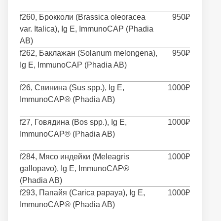
f260, Брокколи (Brassica oleoracea
950₽
var. Italica), Ig E, ImmunoCAP (Phadia
AB)
f262, Баклажан (Solanum melongena),
950₽
Ig E, ImmunoCAP (Phadia AB)
f26, Свинина (Sus spp.), Ig E,
1000₽
ImmunoCAP® (Phadia AB)
f27, Говядина (Bos spp.), Ig E,
1000₽
ImmunoCAP® (Phadia AB)
f284, Мясо индейки (Meleagris
1000₽
gallopavo), Ig E, ImmunoCAP®
(Phadia AB)
f293, Папайя (Carica papaya), Ig E,
1000₽
ImmunoCAP® (Phadia AB)