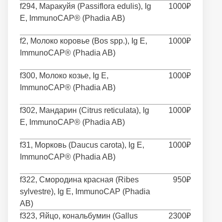
f294, Маракуйя (Passiflora edulis), Ig
1000₽
E, ImmunoCAP® (Phadia AB)
f2, Молоко коровье (Bos spp.), Ig E,
1000₽
ImmunoCAP® (Phadia AB)
f300, Молоко козье, Ig E,
1000₽
ImmunoCAP® (Phadia AB)
f302, Мандарин (Citrus reticulata), Ig
1000₽
E, ImmunoCAP® (Phadia AB)
f31, Морковь (Daucus carota), Ig E,
1000₽
ImmunoCAP® (Phadia AB)
f322, Смородина красная (Ribes
950₽
sylvestre), Ig E, ImmunoCAP (Phadia
AB)
f323, Яйцо, кональбумин (Gallus
2300₽