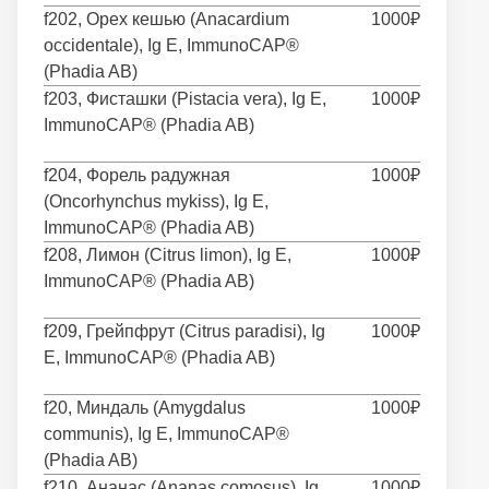
f202, Орех кешью (Anacardium
1000₽
occidentale), Ig E, ImmunoCAP®
(Phadia AB)
f203, Фисташки (Pistacia vera), Ig E,
1000₽
ImmunoCAP® (Phadia AB)
f204, Форель радужная
1000₽
(Oncorhynchus mykiss), Ig E,
ImmunoCAP® (Phadia AB)
f208, Лимон (Citrus limon), Ig E,
1000₽
ImmunoCAP® (Phadia AB)
f209, Грейпфрут (Citrus paradisi), Ig
1000₽
E, ImmunoCAP® (Phadia AB)
f20, Миндаль (Amygdalus
1000₽
communis), Ig E, ImmunoCAP®
(Phadia AB)
f210, Ананас (Ananas comosus), Ig
1000₽