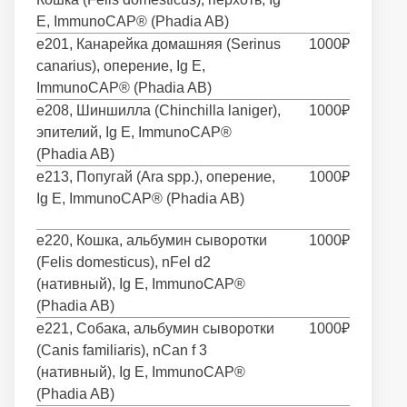
E, ImmunoCAP® (Phadia AB)
e201, Канарейка домашняя (Serinus
1000₽
canarius), оперение, Ig E,
ImmunoCAP® (Phadia AB)
e208, Шиншилла (Chinchilla laniger),
1000₽
эпителий, Ig E, ImmunoCAP®
(Phadia AB)
e213, Попугай (Ara spp.), оперение,
1000₽
Ig E, ImmunoCAP® (Phadia AB)
e220, Кошка, альбумин сыворотки
1000₽
(Felis domesticus), nFel d2
(нативный), Ig E, ImmunoCAP®
(Phadia AB)
e221, Собака, альбумин сыворотки
1000₽
(Canis familiaris), nCan f 3
(нативный), Ig E, ImmunoCAP®
(Phadia AB)