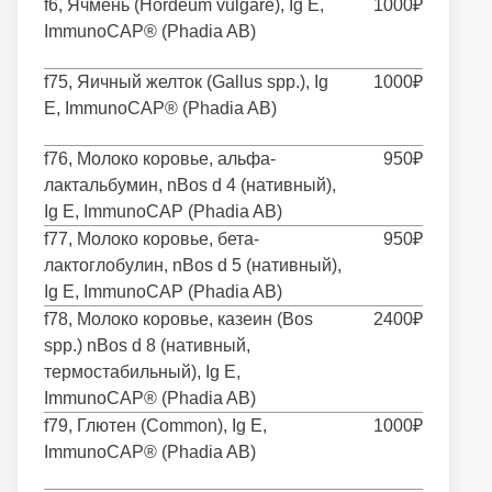
f6, Ячмень (Hordeum vulgare), Ig E,
1000₽
ImmunoCAP® (Phadia AB)
f75, Яичный желток (Gallus spp.), Ig
1000₽
E, ImmunoCAP® (Phadia AB)
f76, Молоко коровье, альфа-
950₽
лактальбумин, nBos d 4 (нативный),
Ig E, ImmunoCAP (Phadia AB)
f77, Молоко коровье, бета-
950₽
лактоглобулин, nBos d 5 (нативный),
Ig E, ImmunoCAP (Phadia AB)
f78, Молоко коровье, казеин (Bos
2400₽
spp.) nBos d 8 (нативный,
термостабильный), Ig E,
ImmunoCAP® (Phadia AB)
f79, Глютен (Common), Ig E,
1000₽
ImmunoCAP® (Phadia AB)