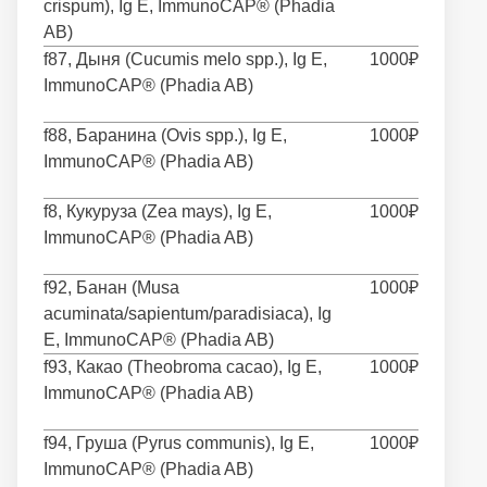
crispum), Ig E, ImmunoCAP® (Phadia
AB)
f87, Дыня (Cucumis melo spp.), Ig E,
1000₽
ImmunoCAP® (Phadia AB)
f88, Баранина (Ovis spp.), Ig E,
1000₽
ImmunoCAP® (Phadia AB)
f8, Кукуруза (Zea mays), Ig E,
1000₽
ImmunoCAP® (Phadia AB)
f92, Банан (Musa
1000₽
acuminata/sapientum/paradisiaca), Ig
E, ImmunoCAP® (Phadia AB)
f93, Какао (Theobroma cacao), Ig E,
1000₽
ImmunoCAP® (Phadia AB)
f94, Груша (Pyrus communis), Ig E,
1000₽
ImmunoCAP® (Phadia AB)