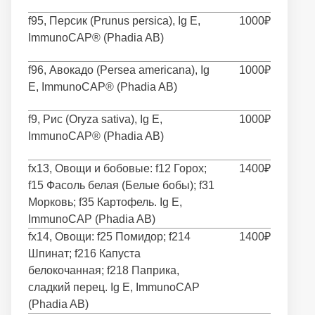
f95, Персик (Prunus persica), Ig E,
1000₽
ImmunoCAP® (Phadia AB)
f96, Авокадо (Persea americana), Ig
1000₽
E, ImmunoCAP® (Phadia AB)
f9, Рис (Oryza sativa), Ig E,
1000₽
ImmunoCAP® (Phadia AB)
fx13, Овощи и бобовые: f12 Горох;
1400₽
f15 Фасоль белая (Белые бобы); f31
Морковь; f35 Картофель. Ig E,
ImmunoCAP (Phadia AB)
fx14, Овощи: f25 Помидор; f214
1400₽
Шпинат; f216 Капуста
белокочанная; f218 Паприка,
сладкий перец. Ig E, ImmunoCAP
(Phadia AB)