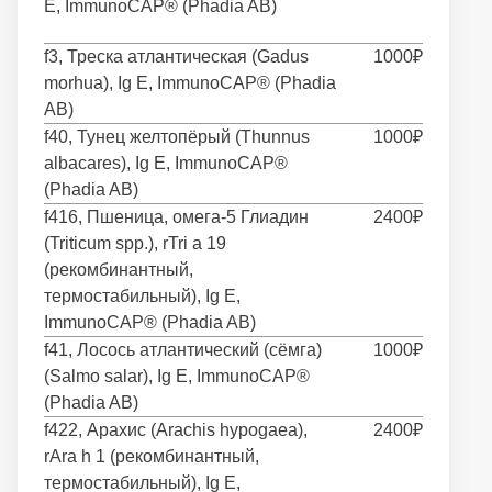
E, ImmunoCAP® (Phadia AB)
f3, Треска атлантическая (Gadus
1000₽
morhua), Ig E, ImmunoCAP® (Phadia
AB)
f40, Тунец желтопёрый (Thunnus
1000₽
albacares), Ig E, ImmunoCAP®
(Phadia AB)
f416, Пшеница, омега-5 Глиадин
2400₽
(Triticum spp.), rTri a 19
(рекомбинантный,
термостабильный), Ig E,
ImmunoCAP® (Phadia AB)
f41, Лосось атлантический (сёмга)
1000₽
(Salmo salar), Ig E, ImmunoCAP®
(Phadia AB)
f422, Арахис (Arachis hypogaea),
2400₽
rAra h 1 (рекомбинантный,
термостабильный), Ig E,