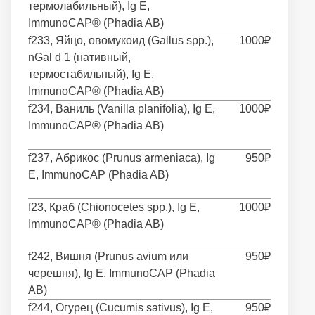
термолабильный), Ig E,
ImmunoCAP® (Phadia AB)
f233, Яйцо, овомукоид (Gallus spp.),
1000₽
nGal d 1 (нативный,
термостабильный), Ig E,
ImmunoCAP® (Phadia AB)
f234, Ваниль (Vanilla planifolia), Ig E,
1000₽
ImmunoCAP® (Phadia AB)
f237, Абрикос (Prunus armeniaca), Ig
950₽
E, ImmunoCAP (Phadia AB)
f23, Краб (Chionocetes spp.), Ig E,
1000₽
ImmunoCAP® (Phadia AB)
f242, Вишня (Prunus avium или
950₽
черешня), Ig E, ImmunoCAP (Phadia
AB)
f244, Огурец (Cucumis sativus), Ig E,
950₽