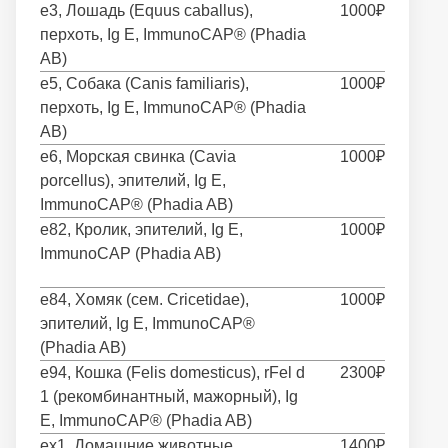
e3, Лошадь (Equus caballus),
1000₽
перхоть, Ig E, ImmunoCAP® (Phadia
AB)
e5, Собака (Canis familiaris),
1000₽
перхоть, Ig E, ImmunoCAP® (Phadia
AB)
e6, Морская свинка (Cavia
1000₽
porcellus), эпителий, Ig E,
ImmunoCAP® (Phadia AB)
e82, Кролик, эпителий, Ig E,
1000₽
ImmunoCAP (Phadia AB)
e84, Хомяк (сем. Cricetidae),
1000₽
эпителий, Ig E, ImmunoCAP®
(Phadia AB)
e94, Кошка (Felis domesticus), rFel d
2300₽
1 (рекомбинантный, мажорный), Ig
E, ImmunoCAP® (Phadia AB)
ex1, Домашние животные
1400₽