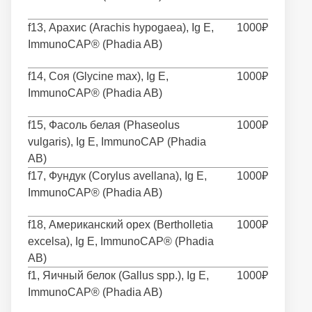
f13, Арахис (Arachis hypogaea), Ig E,
1000₽
ImmunoCAP® (Phadia AB)
f14, Соя (Glycine max), Ig E,
1000₽
ImmunoCAP® (Phadia AB)
f15, Фасоль белая (Phaseolus
1000₽
vulgaris), Ig E, ImmunoCAP (Phadia
AB)
f17, Фундук (Corylus avellana), Ig E,
1000₽
ImmunoCAP® (Phadia AB)
f18, Американский орех (Bertholletia
1000₽
excelsa), Ig E, ImmunoCAP® (Phadia
AB)
f1, Яичный белок (Gallus spp.), Ig E,
1000₽
ImmunoCAP® (Phadia AB)