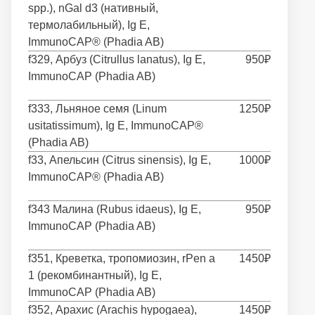
spp.), nGal d3 (нативный,
термолабильный), Ig E,
ImmunoCAP® (Phadia AB)
f329, Арбуз (Citrullus lanatus), Ig E,
950₽
ImmunoCAP (Phadia AB)
f333, Льняное семя (Linum
1250₽
usitatissimum), Ig E, ImmunoCAP®
(Phadia AB)
f33, Апельсин (Citrus sinensis), Ig E,
1000₽
ImmunoCAP® (Phadia AB)
f343 Малина (Rubus idaeus), Ig E,
950₽
ImmunoCAP (Phadia AB)
f351, Креветка, тропомиозин, rPen a
1450₽
1 (рекомбинантный), Ig E,
ImmunoCAP (Phadia AB)
f352, Арахис (Arachis hypogaea),
1450₽