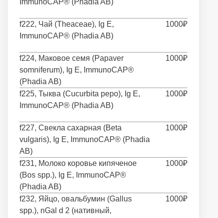
ImmunoCAP® (Phadia AB)
f222, Чай (Theaceae), Ig E,
1000₽
ImmunoCAP® (Phadia AB)
f224, Маковое семя (Papaver
1000₽
somniferum), Ig E, ImmunoCAP®
(Phadia AB)
f225, Тыква (Cucurbita pepo), Ig E,
1000₽
ImmunoCAP® (Phadia AB)
f227, Свекла сахарная (Beta
1000₽
vulgaris), Ig E, ImmunoCAP® (Phadia
AB)
f231, Молоко коровье кипяченое
1000₽
(Bos spp.), Ig E, ImmunoCAP®
(Phadia AB)
f232, Яйцо, овальбумин (Gallus
1000₽
spp.), nGal d 2 (нативный,