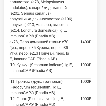
волнистого, (e78, Melopsittacus
undulatus), канарейки домашней
(e201, Serinus canarius),
попугайчика длиннохвостого (e196),
попугая (e213, Ara spp.), вьюрков
(e214, Lonchura domestrica). Ig E,
ImmunoCAP® (Phadia AB)
ex73, Перо домашней птицы: e70
1400₽
Гусь, перо; e85 Курица, перо; e86
Утка, перо; e213 Попугай, перо. Ig
E, ImmunoCAP (Phadia AB)
f10, Кунжут (Sesamum indicum), Ig E,
1000₽
ImmunoCAP (Phadia AB)
f11, Гречиха (крупа гречневая)
1000₽
(Fagopyrum esculentum), Ig E,
ImmunoCAP® (Phadia AB)
f12, Горох (Pisum sativum), Ig E,
1000₽
ImmunoCAP® (Phadia AB)